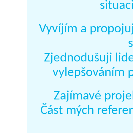
situac
Vyvíjím a propoju
s
Zjednodušuji lid
vylepšováním 
Zajímavé proje
Část mých refere