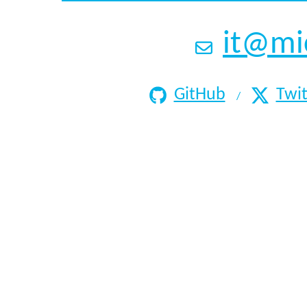
it@mi
GitHub
Twit
/